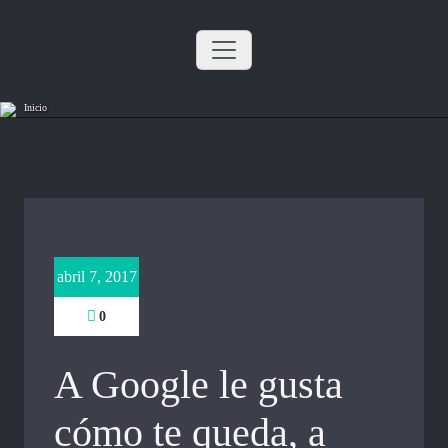
Saltar
al
contenido
Inicio
abril 7, 2017
0
A Google le gusta
cómo te queda, a