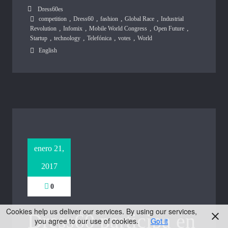
Dress60es
,
,
,
,
competition
Dress60
fashion
Global Race
Industrial
,
,
,
,
Revolution
Infomix
Mobile World Congress
Open Future
,
,
,
,
Startup
technology
Telefónica
votes
World
English
enero 21,
2017
0
Cookies help us deliver our services. By using our services,
Dress60 participa en
you agree to our use of cookies.
Got it