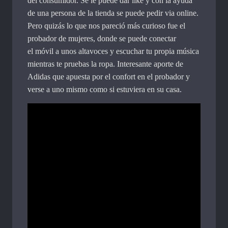
del consumidor. Se le puede dar like y con la ayuda
de una persona de la tienda se puede pedir via online.
Pero quizás lo que nos pareció más curioso fue el
probador de mujeres, donde se puede conectar
el móvil a unos altavoces y escuchar tu propia música
mientras te pruebas la ropa. Interesante aporte de
Adidas que apuesta por el confort en el probador y
verse a uno mismo como si estuviera en su casa.