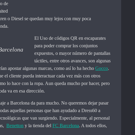
so de
ited
uren o Diesel se quedan muy lejos con muy poca
enda.
El Uso de códigos QR en escaparates
para poder comprar los conjuntos
Barcelona
expuestos, o mayor número de pantallas
táctiles, entre otros avances, son algunas
drían apostar algunas marcas, como así lo ha hecho
Gocco
.
ue el cliente pueda interactuar cada vez más con otros
como lo hace con la ropa. Aun queda mucho por hacer, pero
da va en esa dirección.
aje a Barcelona da para mucho. No queremos dejar pasar
 todas aquellas personas que han ayudado a Dress60 a
ecnológicas que van surgiendo. Especialmente, al personal
das,
Benetton
y la tienda del
FC Barcelona
. A todos ellos,