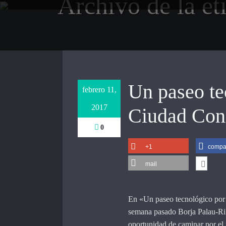
Archivo de la et
Saltar
al
contenido
Un paseo te
febrero 11,
2017
Ciudad Con
0
+1
compar
mail
En «Un paseo tecnológico por
semana pasado Borja Palau-Rib
oportunidad de caminar por el