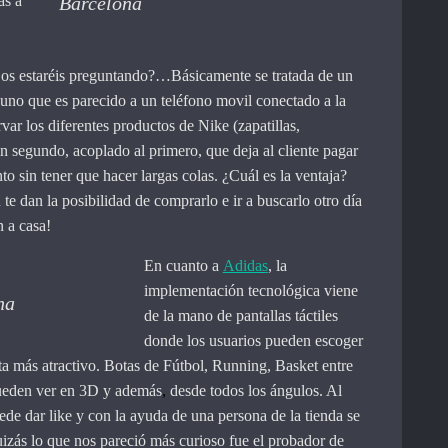
Barcelona
as a
o
 os estaréis preguntando?…Básicamente se tratada de un
uno que es parecido a un teléfono movil conectado a la
var los diferentes productos de Nike (zapatillas,
un segundo, acoplado al primero, que deja al cliente pagar
to sin tener que hacer largas colas. ¿Cuál es la ventaja?
 te dan la posibilidad de comprarlo e ir a buscarlo otro día
n a casa!
En cuanto a
Adidas
, la
implementación tecnológica viene
na
de la mano de pantallas táctiles
donde los usuarios pueden escoger
lta más atractivo. Botas de Fútbol, Running, Basket entre
pueden ver en 3D y además
,
desde todos los ángulos. Al
ede dar like y con la ayuda de una persona de la tienda se
uizás lo que nos pareció más curioso fue el probador de