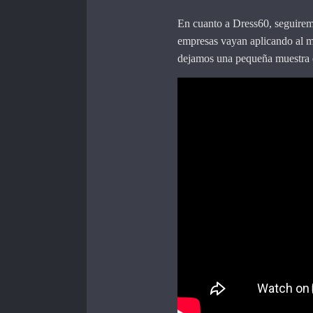
En cuanto a Dress60, seguiremo
empresas vayan aplicando al 
dejamos una pequeña muestra 