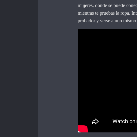
mujeres, donde se puede conect
mientras te pruebas la ropa. In
probador y verse a uno mismo 