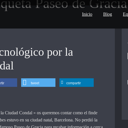
iqueta
Paseo de Gracia
Inicio
Blog
Eq
cnológico por la
dal
tir
tweet
compartir
 la Ciudad Condal » os queremos contar como el finde
es estuvo en su ciudad natal, Barcelona. No perdió la
 famoso Paseo de Gracia para recabar información a cerca