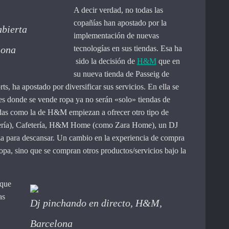
A decir verdad, no todas las
copañías han apostado por la
bierta
implementación de nuevas
lona
tecnologías en sus tiendas. Esa ha
sido la decisión de
H&M
que en
su nueva tienda de Passeig de
s, ha apostado por diversificar sus servicios. En ella se
es donde se vende ropa ya no serán «solo» tiendas de
endas como la de H&M empiezan a ofrecer otro tipo de
uería), Cafetería, H&M Home (como Zara Home), un DJ
za para descansar. Un cambio en la experiencia de compra
opa, sino que se compran otros productos/servicios bajo la
 que
as
Dj pinchando en directo, H&M,
Barcelona