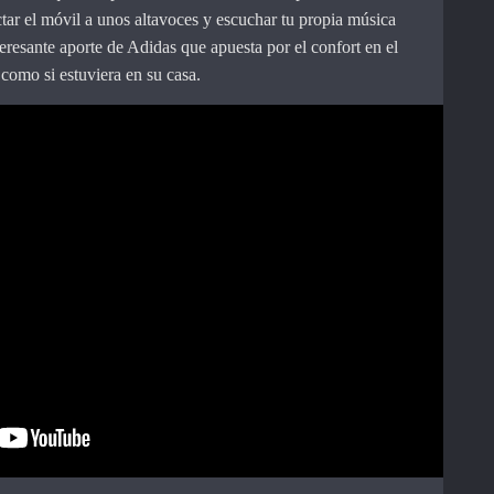
ar el móvil a unos altavoces y escuchar tu propia música
teresante aporte de Adidas que apuesta por el confort en el
como si estuviera en su casa.