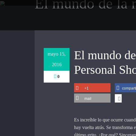
El mundo de la 
Saltar
al
contenido
El mundo de
mayo 15,
2016
Personal Sh
0
+1
comparti
mail
Es increíble lo que ocurre cuan
hay vuelta atrás. Se transforma e
último grito. ¿Por qué? Sincera