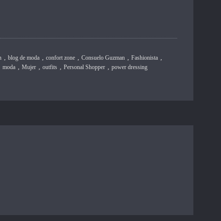
,
,
,
,
,
n
blog de moda
confort zone
Consuelo Guzman
Fashionista
,
,
,
,
,
moda
Mujer
outfits
Personal Shopper
power dressing