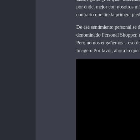
por ende, mejor con nosotros mi
contrario que tire la primera pied
De ese sentimiento personal se 
denominado Personal Shopper, m
Pero no nos engañemos…eso de 
Imagen. Por favor, ahora lo que 