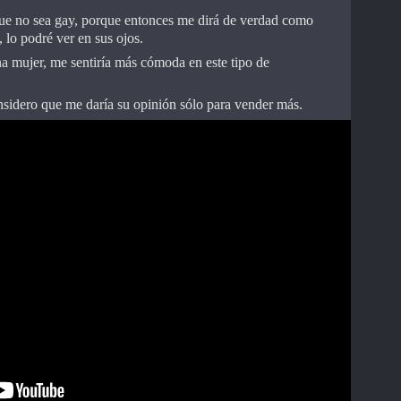
que no sea gay, porque entonces me dirá de verdad como
 lo podré ver en sus ojos.
na mujer, me sentiría más cómoda en este tipo de
onsidero que me daría su opinión sólo para vender más.