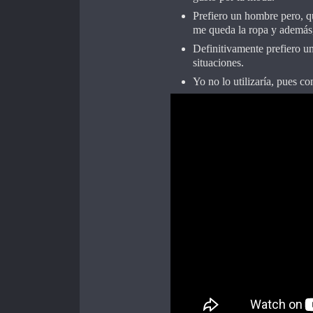
Prefiero un hombre pero, 
me queda la ropa y además,
Definitivamente prefiero u
situaciones.
Yo no lo utilizaría, pues c