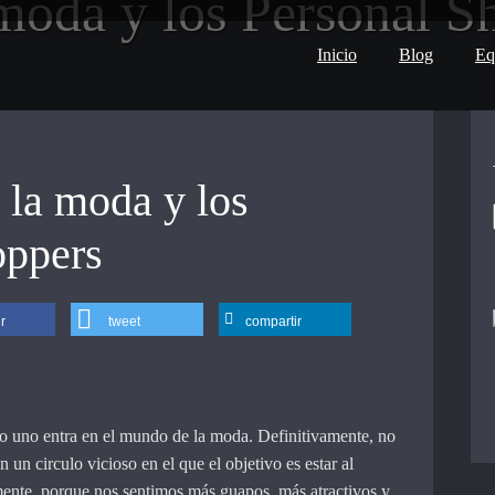
moda y los Personal S
Inicio
Blog
Eq
 la moda y los
oppers
r
tweet
compartir
do uno entra en el mundo de la moda. Definitivamente, no
n un circulo vicioso en el que el objetivo es estar al
mente, porque nos sentimos más guapos, más atractivos y