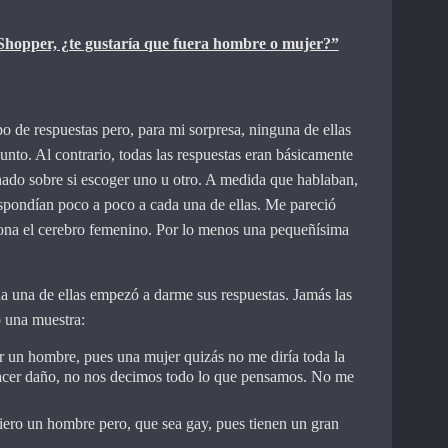
 Shopper, ¿te gustaría que fuera hombre o mujer?”
o de respuestas pero, para mi sorpresa, ninguna de ellas
nto. Al contrario, todas las respuestas eran básicamente
onado sobre si escoger uno u otro. A medida que hablaban,
spondían poco a poco a cada una de ellas. Me pareció
iona el cerebro femenino. Por lo menos una pequeñísima
da una de ellas empezó a darme sus respuestas. Jamás las
 una muestra:
or un hombre, pues una mujer quizás no me diría toda la
hacer daño, no nos decimos todo lo que pensamos. No me
fiero un hombre pero, que sea gay, pues tienen un gran