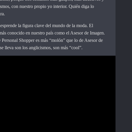
smos, con nuestro propio yo interior. Quién diga lo
ra.
desprende la figura clave del mundo de la moda. El
ás conocido en nuestro país como el Asesor de Imagen.
Personal Shopper es más “molón” que lo de Asesor de
se lleva son los anglicismos, son más “cool”.