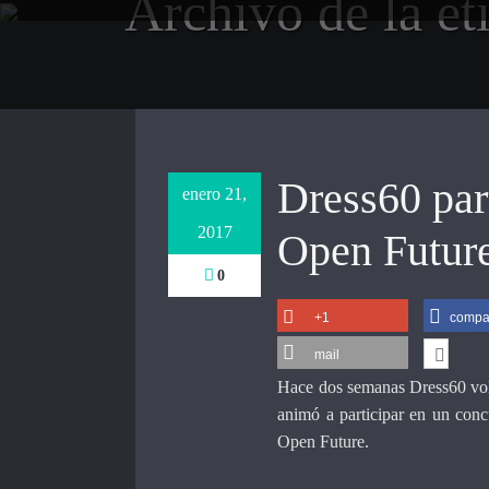
Archivo de la et
Saltar
al
contenido
Dress60 part
enero 21,
2017
Open Futur
0
+1
compar
mail
Hace dos semanas Dress60 volv
animó a participar en un conc
Open Future.