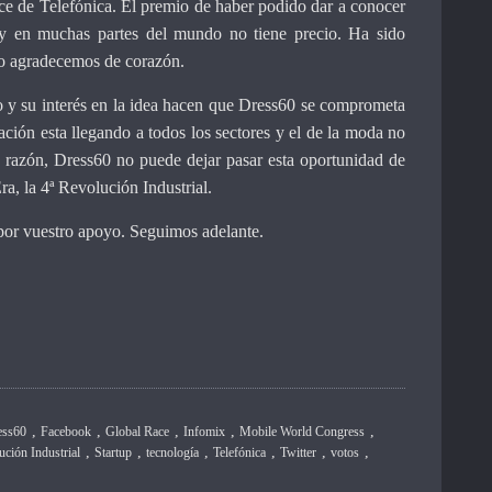
ce de Telefónica. El premio de haber podido dar a conocer
 y en muchas partes del mundo no tiene precio. Ha sido
lo agradecemos de corazón.
yo y su interés en la idea hacen que Dress60 se comprometa
zación esta llegando a todos los sectores y el de la moda no
a razón, Dress60 no puede dejar pasar esta oportunidad de
ra, la 4ª Revolución Industrial.
or vuestro apoyo. Seguimos adelante.
,
,
,
,
,
ess60
Facebook
Global Race
Infomix
Mobile World Congress
,
,
,
,
,
,
ución Industrial
Startup
tecnología
Telefónica
Twitter
votos