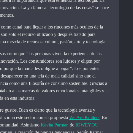
ntes a la importancia que está teniendo la tecnología. La
nnovación. La ya famosa “tecnología de las cosas” se hace
ementos.
 como canal para llegar a los rincones más ocultos de la
 son solo el recurso utilizado y después tratado para
una mezcla de recursos, cultura, pasión, arte y tecnología.
sas como que “las personas viven la experiencia de las
 innovación. Los consumidores son lujosos y eligen por
no porque la marca les obligue a pagar”. Los ponentes
 desaparecer en una tela de mala calidad sino que el
ncia como una filosofía de consumo sostenible. Gracias a
otaban a las marcas de valores emocionales intangibles y la
a en esta industria.
re gustos. Bien es cierto que la tecnología avanza y
luciona este sector con su propuesta
We Are Knitters
. En
a comunidad. Asimismo
Kavita Parmar
, de
IOWEYOU
zar en la creación de nuevas tendencias. Según Parmar