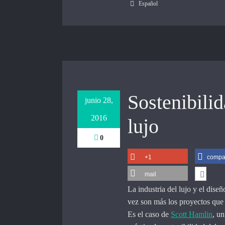
Español
Sostenibilid
junio 28,
2016
lujo
0
+1
compar
mail
La industria del lujo y el dis
vez son más los proyectos que 
Es el caso de
Scott Hamlin
, u