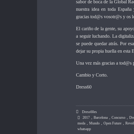
sabor de boca de la Global Ra
nuestra idea en toda España
gracias tod@s vosotr@s y os 
El cariño de la gente, su apo
a seguir luchando. La digitali
se puede quedar atrás. Por es
dejar su propia huella en esta E
Una vez más gracias a tod@s p
Cambio y Corto.
Dress60
Dress60es
,
,
,
2017
Barcelona
Concurso
Dr
,
,
,
moda
Mundo
Open Future
Revol
whatsapp