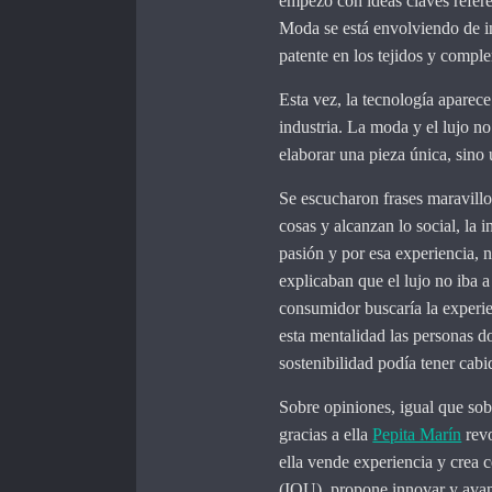
empezó con ideas claves refere
Moda se está envolviendo de i
patente en los tejidos y compl
Esta vez, la tecnología aparece
industria. La moda y el lujo no
elaborar una pieza única, sino 
Se escucharon frases maravillo
cosas y alcanzan lo social, la
pasión y por esa experiencia, 
explicaban que el lujo no iba a
consumidor buscaría la experie
esta mentalidad las personas d
sostenibilidad podía tener cabid
Sobre opiniones, igual que sob
gracias a ella
Pepita Marín
revo
ella vende experiencia y cre
(IOU), propone innovar y avan