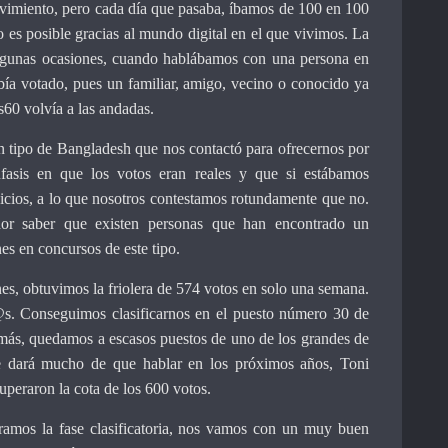
miento, pero cada día que pasaba, íbamos de 100 en 100
o es posible gracias al mundo digital en el que vivimos. La
algunas ocasiones, cuando hablábamos con una persona en
bía votado, pues un familiar, amigo, vecino o conocido ya
60 volvía a las andadas.
un tipo de Bangladesh que nos contactó para ofrecernos por
fasis en que los votos eran reales y que si estábamos
vicios, a lo que nosotros contestamos rotundamente que no.
dor saber que existen personas que han encontrado un
es en concursos de este tipo.
es, obtuvimos la friolera de 574 votos en solo una semana.
s. Conseguimos clasificarnos en el puesto número 30 de
emás, quedamos a escasos puestos de uno de los grandes de
e dará mucho de que hablar en los próximos años, Toni
peraron la cota de los 600 votos.
eramos la fase clasificatoria, nos vamos con un muy buen