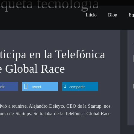
iqueta
tecnología
Inicio
Blog
Eq
icipa en la Telefónica
e Global Race
tir
tweet
compartir
ió a reunirse. Alejandro Deleyto, CEO de la Startup, nos
urso de Startups. Se trataba de la Telefónica Global Race