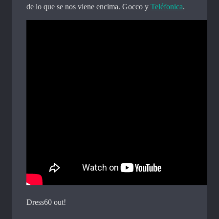
de lo que se nos viene encima. Gocco y
Teléfonica
.
Dress60 out!