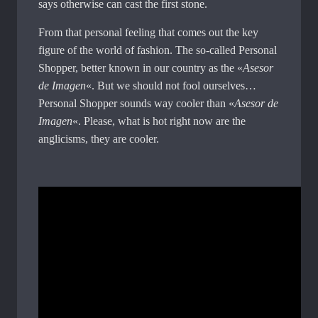
says otherwise can cast the first stone.
From that personal feeling that comes out the key
figure of the world of fashion. The so-called Personal
Shopper, better known in our country as the «
Asesor
de Imagen
«. But we should not fool ourselves…
Personal Shopper sounds way cooler than «
Asesor de
Imagen
«. Please, what is hot right now are the
anglicisms, they are cooler.