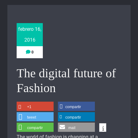
febrero 16,
2016
0
The digital future of
Fashion
+1
compartir
tweet
compartir
compartir
mail
The world of fashion is changing at a